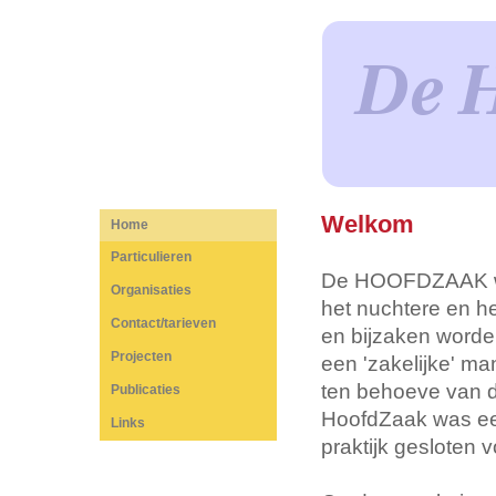
Welkom
Home
Particulieren
De HOOFDZAAK was
Organisaties
het nuchtere en h
Contact/tarieven
en bijzaken worde
Projecten
een 'zakelijke' m
ten behoeve van d
Publicaties
HoofdZaak was een 
Links
praktijk gesloten 